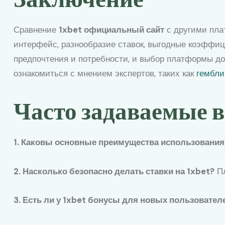
Сравнение
1xbet официальный сайт
с другими пла
интерфейс, разнообразие ставок, выгодные коэффиц
предпочтения и потребности, и выбор платформы до
ознакомиться с мнением экспертов, таких как
гембли
Часто задаваемые 
1. Каковы основные преимущества использования
2. Насколько безопасно делать ставки на 1xbet?
Пл
3. Есть ли у 1xbet бонусы для новых пользовател