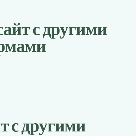
айт с другими
ормами
т с другими