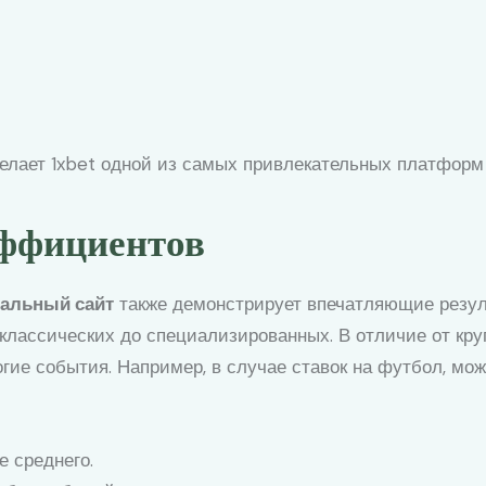
елает 1xbet одной из самых привлекательных платформ 
эффициентов
альный сайт
также демонстрирует впечатляющие резул
классических до специализированных. В отличие от круп
ие события. Например, в случае ставок на футбол, мо
 среднего.