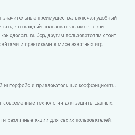
т значительные преимущества, включая удобный
мнить, что каждый пользователь имеет свои
как сделать выбор, другим пользователям стоит
сайтами и практиками в мире азартных игр.
ый интерфейс и привлекательные коэффициенты.
 современные технологии для защиты данных.
 и различные акции для своих пользователей.