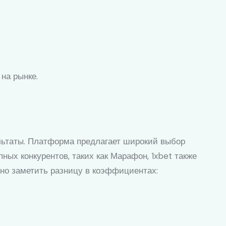
на рынке.
ьтаты. Платформа предлагает широкий выбор
ных конкурентов, таких как Марафон, 1xbet также
жно заметить разницу в коэффициентах: