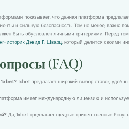
тформами показывает, что данная платформа предлагае
иенты и сильную безопасность. Тем не менее, важно по
лжен быть обусловлен личными критериями. Перед тем 
нг-историк Дэвид Г. Шварц
, который делится своими ин
вопросы (FAQ)
 1xbet?
1xbet предлагает широкий выбор ставок, удобн
атформа имеет международную лицензию и использует
ей?
Да, 1xbet предлагает щедрые приветственные бонусы