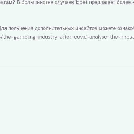
ентам?
В большинстве случаев 1xbet предлагает более
ля получения дополнительных инсайтов можете ознакоми
4/the-gambling-industry-after-covid-analyse-the-imp