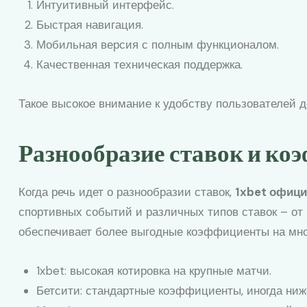
Интуитивный интерфейс.
Быстрая навигация.
Мобильная версия с полным функционалом.
Качественная техническая поддержка.
Такое высокое внимание к удобству пользователей д
Разнообразие ставок и ко
Когда речь идет о разнообразии ставок,
1xbet офици
спортивных событий и различных типов ставок – от 
обеспечивает более выгодные коэффициенты на мног
1xbet: высокая котировка на крупные матчи.
Бетсити: стандартные коэффициенты, иногда ниже