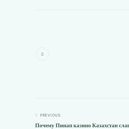
PREVIOUS
Почему Пинап казино Казахстан сла