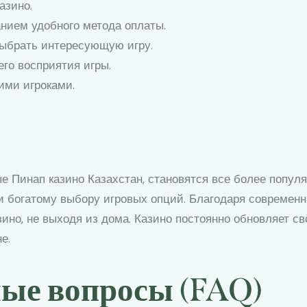
азино.
анием удобного метода оплаты.
выбрать интересующую игру.
го восприятия игры.
ими игроками.
е Пинап казино Казахстан, становятся все более попу
 богатому выбору игровых опций. Благодаря современн
но, не выходя из дома. Казино постоянно обновляет св
е.
мые вопросы (FAQ)