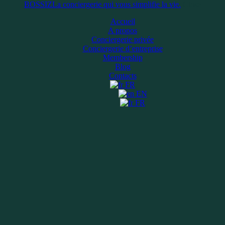
BOSSIZ
La conciergerie qui vous simplifie la vie.
Close
Accueil
A propos
Conciergerie privée
Conciergerie d’entreprise
Membership
Blog
Contacts
FR
EN
FR
официальный сайт: наши реком
ный сайт: наши рекомендации