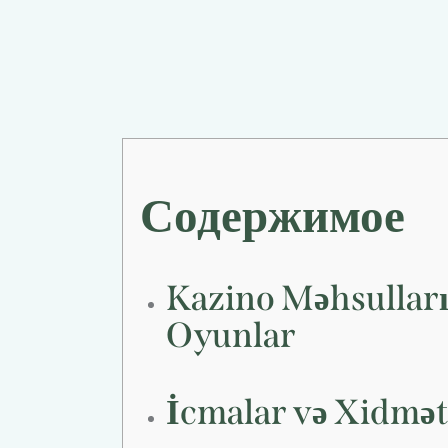
Содержимое
Kazino Məhsulları
Oyunlar
İcmalar və Xidmət