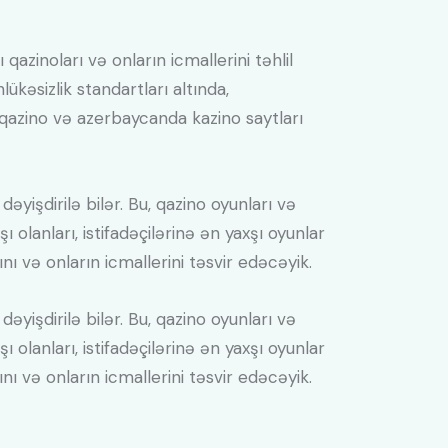
azinoları və onların icmallerini təhlil
ükəsizlik standartları altında,
qazino və azerbaycanda kazino saytları
əyişdirilə bilər. Bu, qazino oyunları və
 olanları, istifadəçilərinə ən yaxşı oyunlar
 və onların icmallerini təsvir edəcəyik.
əyişdirilə bilər. Bu, qazino oyunları və
 olanları, istifadəçilərinə ən yaxşı oyunlar
 və onların icmallerini təsvir edəcəyik.