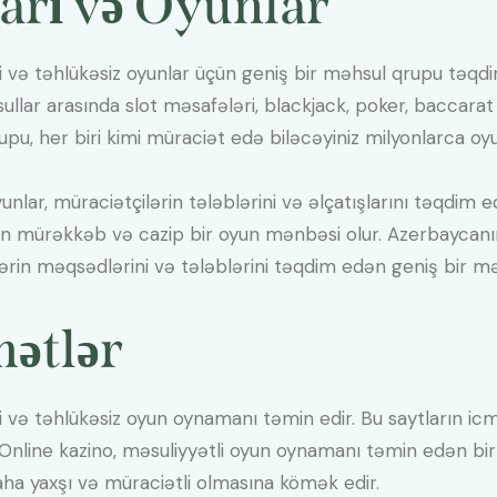
arı və Oyunlar
i və təhlükəsiz oyunlar üçün geniş bir məhsul qrupu təqdim
ullar arasında slot məsafələri, blackjack, poker, baccarat
upu, her biri kimi müraciət edə biləcəyiniz milyonlarca oy
nlar, müraciətçilərin tələblərini və əlçatışlarını təqdim 
üçün mürəkkəb və cazip bir oyun mənbəsi olur. Azerbaycanı
lərin məqsədlərini və tələblərini təqdim edən geniş bir m
mətlər
i və təhlükəsiz oyun oynamanı təmin edir. Bu saytların ic
 Online kazino, məsuliyyətli oyun oynamanı təmin edən bir
aha yaxşı və müraciətli olmasına kömək edir.