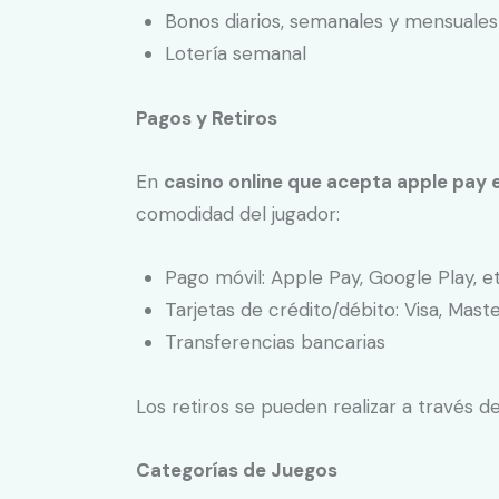
Bonos diarios, semanales y mensuales
Lotería semanal
Pagos y Retiros
En
casino online que acepta apple pay
comodidad del jugador:
Pago móvil: Apple Pay, Google Play, et
Tarjetas de crédito/débito: Visa, Mast
Transferencias bancarias
Los retiros se pueden realizar a través 
Categorías de Juegos