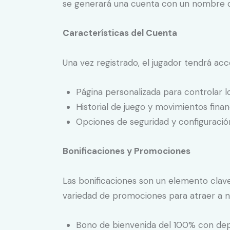
se generará una cuenta con un nombre d
Características del Cuenta
Una vez registrado, el jugador tendrá acce
Página personalizada para controlar l
Historial de juego y movimientos finan
Opciones de seguridad y configuració
Bonificaciones y Promociones
Las bonificaciones son un elemento clave
variedad de promociones para atraer a 
Bono de bienvenida del 100% con de