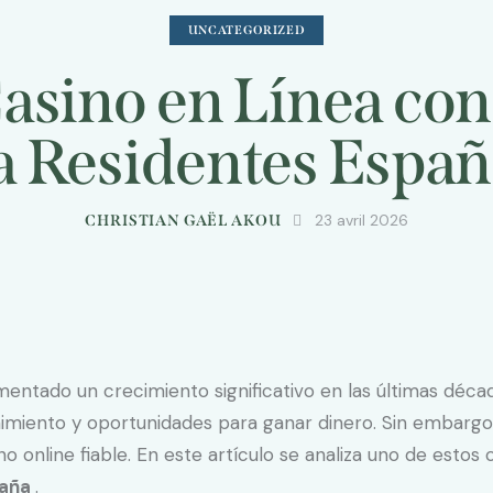
UNCATEGORIZED
asino en Línea co
a Residentes Españ
23 avril 2026
CHRISTIAN GAËL AKOU
mentado un crecimiento significativo en las últimas décad
miento y oportunidades para ganar dinero. Sin embargo, l
o online fiable. En este artículo se analiza uno de esto
paña
.