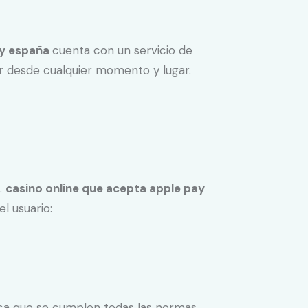
ay españa
cuenta con un servicio de
er desde cualquier momento y lugar.
.
casino online que acepta apple pay
l usuario:
fica que se cumplen todas las normas