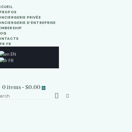
CCUEIL
 PROPOS
ONCIERGERIE PRIVÉE
ONCIERGERIE D’ENTREPRISE
EMBERSHIP
LOG
ONTACTS
FR
EN
FR
0 items
-
$0.00
0